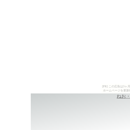
[PR] この広告は
ホームページを更新
ねお